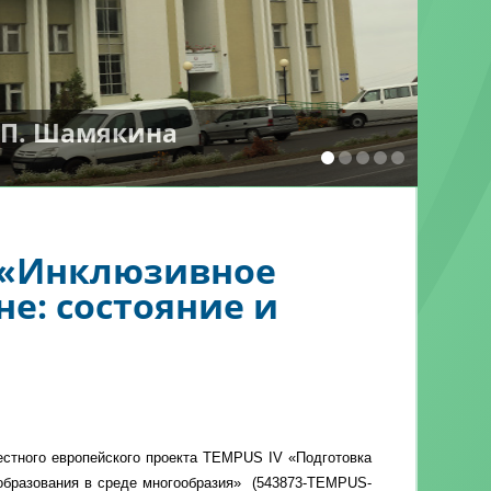
И.П. Шамякина
 «Инклюзивное
е: состояние и
естного европейского проекта
TEMPUS
IV
«
Подготовка
образования в среде многообразия»
(543873-
TEMPUS
-