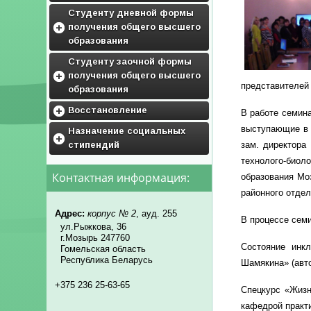
ГРАФИК ПРАКТИК
Воспитательная работа
Студенту дневной формы
получения общего высшего
Фото и видео галерея
образования
Кураторам
Приложения к учебным
Студенту заочной формы
планам
получения общего высшего
представителей
Дисциплины по выбору
образования
студентов и факультативы
Приложения к учебным
Восстановление
В работе семин
планам
выступающие в к
Обьявления
Назначение социальных
Дисциплины по выбору
стипендий
зам. директора
студентам
Нормативные документы для
восстановления
технолого-биол
нормативная база
Контактная информация:
образования Мо
образец заявления(скачать)
районного отдел
перечень необходимых
документов
Адрес:
корпус № 2
, ауд. 255
В процессе сем
ул.Рыжкова, 36
г.Мозырь 247760
Состояние инкл
Гомельская область
Республика Беларусь
Шамякина» (авто
+375 236 25-63-65
Спецкурс «Жизн
кафедрой практи