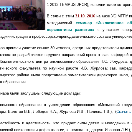
1-2013-
TEMPUS
-
JPCR
), исполнителем которог
В связи с этим
31.10. 2016
на базе УО МГПУ им
методический
семинар «Инклюзивное об
перспективы развития»
с участием специ
 администрации и профессорско-преподавательского состава университе
ара приняли участие свыше 30 человек, среди них представители адми
ачестве разработчиков ведущих направлений проекта: зав. кафедрой п
 Компетентностного центра инклюзивного образования Н.С. Жлудова; д
огического факультета по научной работе И.В. Журлова; зав. кафед
зырского района была представлена заместителями директоров школ, 
а образования.
инара были заслушаны следующие доклады:
юзивного образования в учреждении образования «Мозырский госуд
ры: Валетов В.В, Лебедев Н.А., Журлова И.В., Палиева Т.В.);
(
Скачать
естойкость и адаптивность: что придает силы детям и молодежи» в о
ческой психологии и дефектологии, к. психол. н., доцент Иванова Л.Н.);