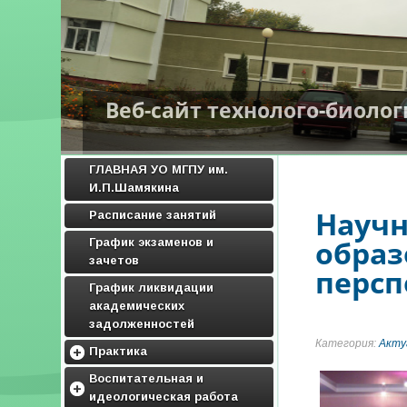
Веб-сайт технолого-биоло
ГЛАВНАЯ УО МГПУ им.
И.П.Шамякина
Научн
Расписание занятий
образ
График экзаменов и
зачетов
персп
График ликвидации
академических
задолженностей
Категория:
Акту
Практика
Методические материалы по
Воспитательная и
практике
идеологическая работа