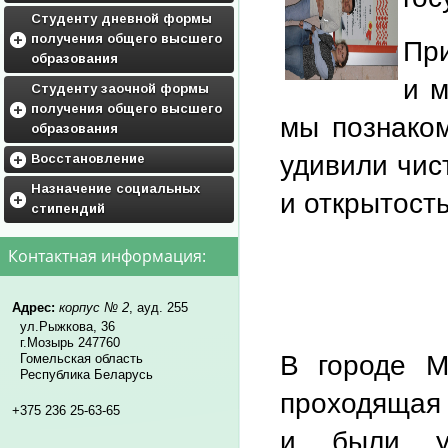
ГРАФИК ПРАКТИК
Воспитательная работа
Студенту дневной формы
получения общего высшего
Фото и видео галерея
При
образования
Кураторам
и м
Приложения к учебным
Студенту заочной формы
планам
получения общего высшего
мы познаком
Дисциплины по выбору
образования
студентов и факультативы
удивили чис
Приложения к учебным
Восстановление
планам
Обьявления
Назначение социальных
и открытость
Дисциплины по выбору
стипендий
студентам
Нормативные документы для
восстановления
нормативная база
Контактная информация:
образец заявления(скачать)
перечень необходимых
документов
Адрес:
корпус № 2
, ауд. 255
ул.Рыжкова, 36
г.Мозырь 247760
В городе М
Гомельская область
Республика Беларусь
проходящая 
+375 236 25-63-65
и были уд