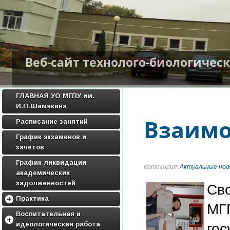
Веб-сайт технолого-биологичес
ГЛАВНАЯ УО МГПУ им.
И.П.Шамякина
Взаимо
Расписание занятий
График экзаменов и
зачетов
График ликвидации
Категория:
Актуальные нов
академических
задолженностей
Св
Практика
МГП
Методические материалы по
Воспитательная и
практике
гос
идеологическая работа