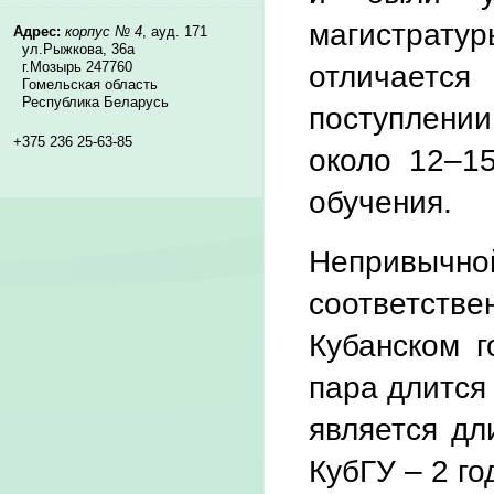
магистратур
Адрес:
корпус № 4
, ауд. 171
ул.Рыжкова, 36а
отличаетс
г.Мозырь 247760
Гомельская область
Республика Беларусь
поступлени
+375 236 25-63-85
около 12–1
обучения.
Непривычно
соответств
Кубанском г
пара длится
является дл
КубГУ – 2 го