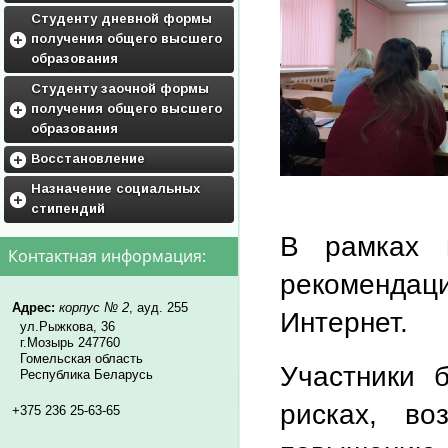
ГРАФИК ПРАКТИК
Воспитательная работа
Студенту дневной формы
получения общего высшего
Фото и видео галерея
образования
Кураторам
Приложения к учебным
Студенту заочной формы
планам
получения общего высшего
Дисциплины по выбору
образования
студентов и факультативы
Приложения к учебным
Восстановление
планам
Обьявления
Назначение социальных
Дисциплины по выбору
стипендий
студентам
Нормативные документы для
восстановления
В рамках в
нормативная база
Контактная информация:
образец заявления(скачать)
рекомендац
перечень необходимых
документов
Адрес:
корпус № 2
, ауд. 255
Интернет.
ул.Рыжкова, 36
г.Мозырь 247760
Гомельская область
Участники 
Республика Беларусь
рисках, во
+375 236 25-63-65