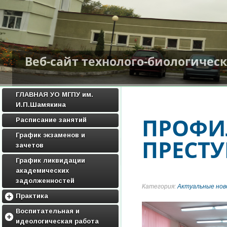
Веб-сайт технолого-биологичес
ГЛАВНАЯ УО МГПУ им.
И.П.Шамякина
ПРОФИ
Расписание занятий
График экзаменов и
ПРЕСТ
зачетов
График ликвидации
академических
задолженностей
Категория:
Актуальные нов
Практика
Методические материалы по
Воспитательная и
практике
идеологическая работа