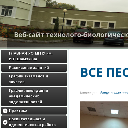
Веб-сайт технолого-биологичес
ГЛАВНАЯ УО МГПУ им.
И.П.Шамякина
ВСЕ П
Расписание занятий
График экзаменов и
зачетов
График ликвидации
Категория:
Актуальные нов
академических
задолженностей
Практика
Методические материалы по
Воспитательная и
практике
идеологическая работа