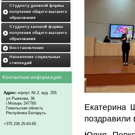
ГРАФИК ПРАКТИК
Воспитательная работа
Студенту дневной формы
получения общего высшего
Фото и видео галерея
образования
Кураторам
Приложения к учебным
Студенту заочной формы
планам
получения общего высшего
Дисциплины по выбору
образования
студентов и факультативы
Приложения к учебным
Восстановление
планам
Обьявления
Назначение социальных
Дисциплины по выбору
стипендий
студентам
Нормативные документы для
восстановления
нормативная база
Контактная информация:
образец заявления(скачать)
перечень необходимых
документов
Адрес:
корпус № 2
, ауд. 255
ул.Рыжкова, 36
г.Мозырь 247760
Екатерина 
Гомельская область
Республика Беларусь
поздравили 
+375 236 25-63-65
Юлия Попко