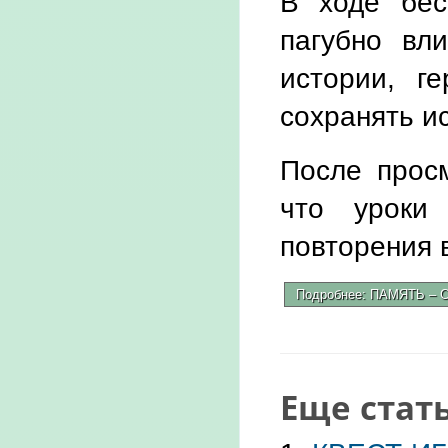
В ходе бес
пагубно вл
истории, г
сохранять и
После прос
что уроки
повторения 
Подробнее: ПАМЯТЬ –
Еще стать