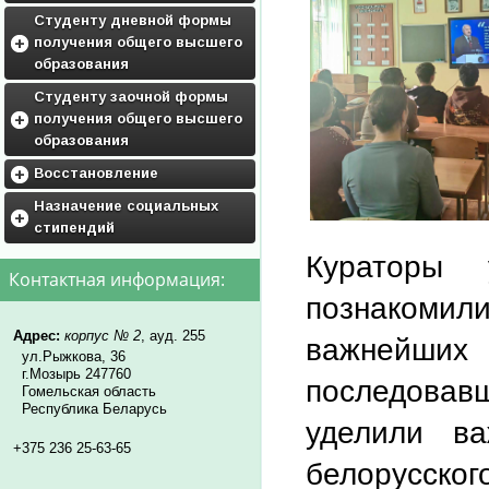
ГРАФИК ПРАКТИК
Воспитательная работа
Студенту дневной формы
получения общего высшего
Фото и видео галерея
образования
Кураторам
Приложения к учебным
Студенту заочной формы
планам
получения общего высшего
Дисциплины по выбору
образования
студентов и факультативы
Приложения к учебным
Восстановление
планам
Обьявления
Назначение социальных
Дисциплины по выбору
стипендий
студентам
Нормативные документы для
восстановления
Кураторы 
нормативная база
Контактная информация:
образец заявления(скачать)
познакомили
перечень необходимых
документов
Адрес:
корпус № 2
, ауд. 255
важнейших
ул.Рыжкова, 36
г.Мозырь 247760
последовав
Гомельская область
Республика Беларусь
уделили ва
+375 236 25-63-65
белорусског