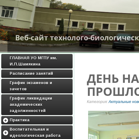
Веб-сайт технолого-биологичес
ГЛАВНАЯ УО МГПУ им.
И.П.Шамякина
ДЕНЬ Н
Расписание занятий
График экзаменов и
ПРОШЛО
зачетов
График ликвидации
Категория:
Актуальные нов
академических
задолженностей
Практика
Методические материалы по
Воспитательная и
практике
идеологическая работа