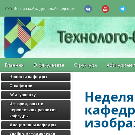
Версия сайта для слабовидящих
Главная
О факультете
Структура
Абитуриент
Новости кафедры
О кафедре
Неделя
Абитуриенту
кафедр
История, опыт и
перспективы развития
кафедры
изобра
Дисциплины кафедры
Учебно-методическая