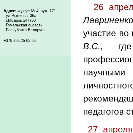
26 апре
Адрес:
корпус № 4
, ауд. 171
ул.Рыжкова, 36а
Лавриненк
г.Мозырь 247760
Гомельская область
Республика Беларусь
участие во 
+375 236 25-63-85
В.С.
, где
профессио
научными 
личностног
рекоменда
педагогов с
27 апреля