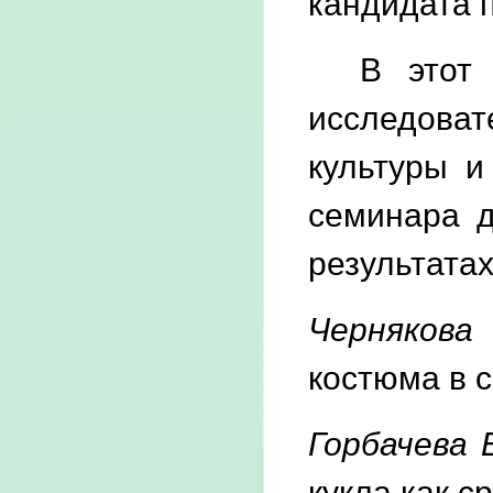
кандидата п
В этот же
исследоват
культуры и
семинара д
результатах
Чернякова
костюма в 
Горбачева 
кукла как с