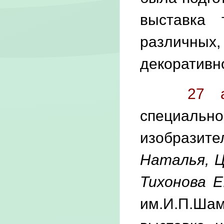
выставка 
различны
декоративно
27 а
специаль
изобразит
Наталья, Ц
Тихонова Е
им.И.П.Ша