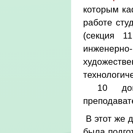
которым ка
работе сту
(секция 11
инженерно-
художеств
технологич
10 докла
преподават
В этот же 
была подго