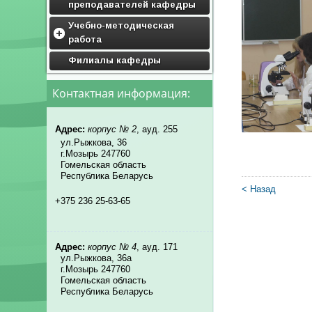
преподавателей кафедры
Учебно-методическая
работа
Дисциплины кафедры
Филиалы кафедры
Учебные программы
Контактная информация:
Методические материалы
Адрес:
корпус № 2
, ауд. 255
ул.Рыжкова, 36
г.Мозырь 247760
Гомельская область
Республика Беларусь
< Назад
+375 236 25-63-65
Адрес:
корпус № 4
, ауд. 171
ул.Рыжкова, 36а
г.Мозырь 247760
Гомельская область
Республика Беларусь