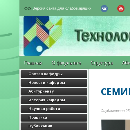
Версия сайта для слабовидящих
Главная
О факультете
Структура
Аби
Состав кафедры
Новости кафедры
СЕМИ
Абитуриенту
История кафедры
Научная работа
Опубликовано 25.
Практика
Публикации