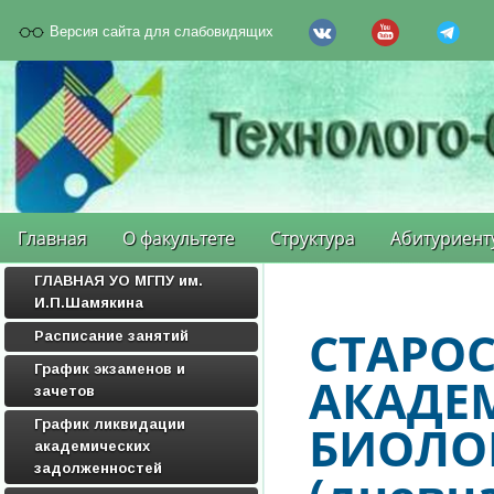
Версия сайта для слабовидящих
Главная
О факультете
Структура
Абитуриент
ГЛАВНАЯ УО МГПУ им.
И.П.Шамякина
СТАРОС
Расписание занятий
График экзаменов и
АКАДЕ
зачетов
График ликвидации
БИОЛО
академических
задолженностей