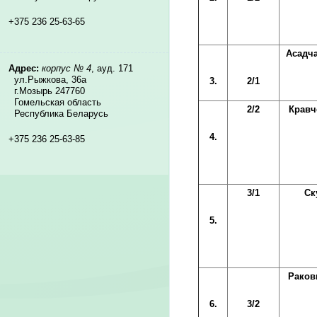
+375 236 25-63-65
Асадч
Адрес:
корпус № 4
, ауд. 171
ул.Рыжкова, 36а
3.
2/1
г.Мозырь 247760
Гомельская область
2/2
Кравч
Республика Беларусь
4.
+375 236 25-63-85
3/1
Ск
5.
Раков
6.
3/2