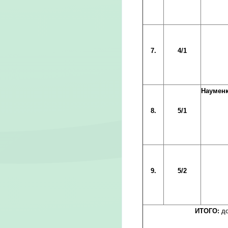
7.
4/1
Наумен
8.
5/1
9.
5/2
ИТОГО:
до