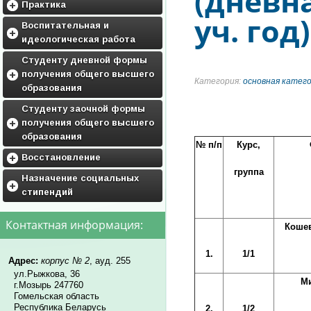
(дневн
Практика
уч. год)
Методические материалы по
Воспитательная и
практике
идеологическая работа
ГРАФИК ПРАКТИК
Воспитательная работа
Студенту дневной формы
получения общего высшего
Фото и видео галерея
Категория:
основная катег
образования
Кураторам
Приложения к учебным
Студенту заочной формы
планам
получения общего высшего
Дисциплины по выбору
образования
студентов и факультативы
№ п/п
Курс,
Приложения к учебным
Восстановление
планам
группа
Обьявления
Назначение социальных
Дисциплины по выбору
стипендий
студентам
Нормативные документы для
восстановления
нормативная база
Контактная информация:
Коше
образец заявления(скачать)
перечень необходимых
1.
1/1
документов
Адрес:
корпус № 2
, ауд. 255
ул.Рыжкова, 36
М
г.Мозырь 247760
Гомельская область
Республика Беларусь
2.
1/2