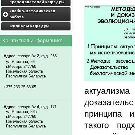
преподавателей кафедры
Учебно-методическая
работа
Дисциплины кафедры
Филиалы кафедры
Учебные программы
Контактная информация:
Методические материалы
Адрес:
корпус № 2
, ауд. 255
ул.Рыжкова, 36
г.Мозырь 247760
Гомельская область
Республика Беларусь
+375 236 25-63-65
актуализма
доказатель
Адрес:
корпус № 4
, ауд. 171
принципа и
ул.Рыжкова, 36а
г.Мозырь 247760
Гомельская область
такого под
Республика Беларусь