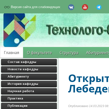
Версия сайта для слабовидящих
Главная
О факультете
Структура
Абитуриент
Состав кафедры
Новости кафедры
Открыт
Абитуриенту
Лебеде
История кафедры
Научная работа
Практика
Публикации
Опубликовано 14.03.2023 08