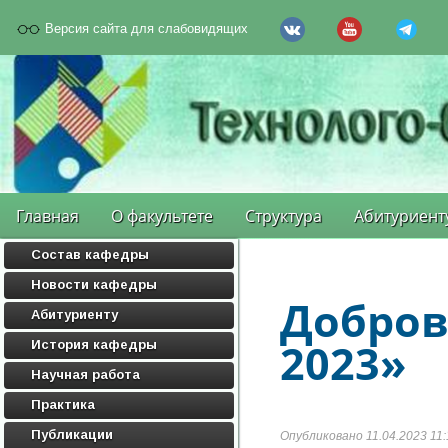
Версия сайта для слабовидящих
Главная
О факультете
Структура
Абитуриент
Состав кафедры
Новости кафедры
Добров
Абитуриенту
2023»
История кафедры
Научная работа
Практика
Публикации
Опубликовано 11.04.2023 11: