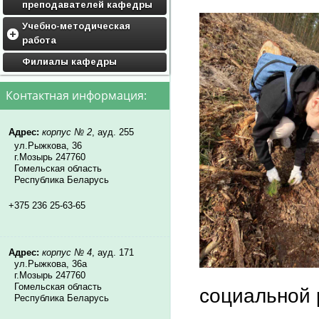
преподавателей кафедры
Учебно-методическая
работа
Дисциплины кафедры
Филиалы кафедры
Учебные программы
Контактная информация:
Методические материалы
Адрес:
корпус № 2
, ауд. 255
ул.Рыжкова, 36
г.Мозырь 247760
Гомельская область
Республика Беларусь
+375 236 25-63-65
Адрес:
корпус № 4
, ауд. 171
ул.Рыжкова, 36а
г.Мозырь 247760
Гомельская область
социальной 
Республика Беларусь