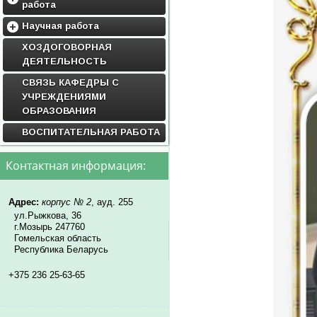
работа
Дисциплины кафедры
Научная работа
Учебные программы
Научно-исследовательская
ХОЗДОГОВОРНАЯ
работа студентов
Методические материалы
ДЕЯТЕЛЬНОСТЬ
Научная работа
СВЯЗЬ КАФЕДРЫ С
УЧРЕЖДЕНИЯМИ
ОБРАЗОВАНИЯ
ВОСПИТАТЕЛЬНАЯ РАБОТА
Контактная информация:
Адрес:
корпус № 2
, ауд. 255
ул.Рыжкова, 36
г.Мозырь 247760
Гомельская область
Республика Беларусь
+375 236 25-63-65