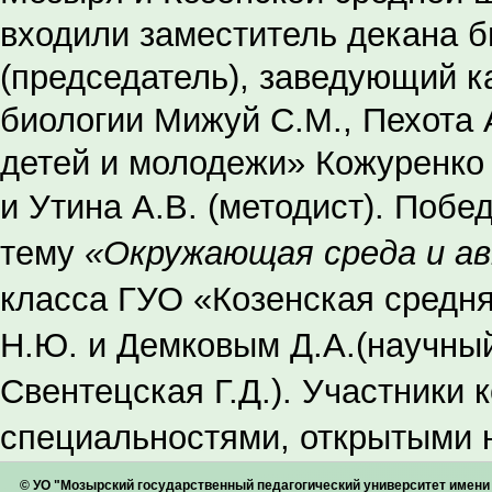
входили заместитель декана б
(председатель), заведующий к
биологии Мижуй С.М., Пехота 
детей и молодежи» Кожуренко 
и Утина А.В. (методист).
Победи
тему
«Окружающая среда и а
класса ГУО «Козенская средн
Н.Ю.
и
Демковым Д.А.
(научны
Свентецская Г.Д.). Участники
специальностями, открытыми 
© УО "Мозырский государственный педагогический университет имен