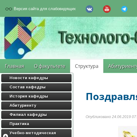
Версия сайта для слабовидящих
Главная
О факультете
Структура
Абитуриент
Новости кафедры
Состав кафедры
Поздравл
История кафедры
Абитуриенту
Филиал кафедры
Опубликовано 24.06.2019 07
Практика
Учебно-методическая