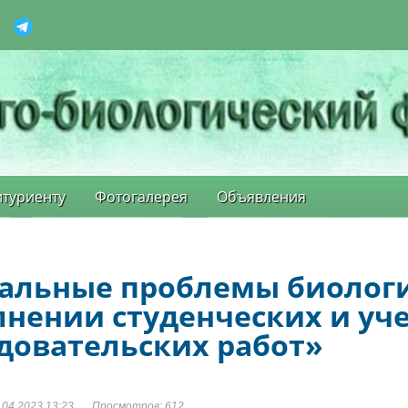
туриенту
Фотогалерея
Объявления
альные проблемы биолог
нении студенческих и уч
довательских работ»
04.2023 13:23
Просмотров: 612