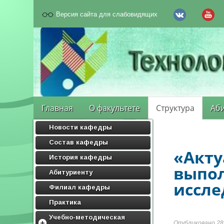
Версия сайта для слабовидящих
Главная
О факультете
Структура
Аби
Новости кафедры
Состав кафедры
«Акту
История кафедры
выпол
Абитуриенту
иссле
Филиал кафедры
Практика
Учебно-методическая
Опубликовано 28.