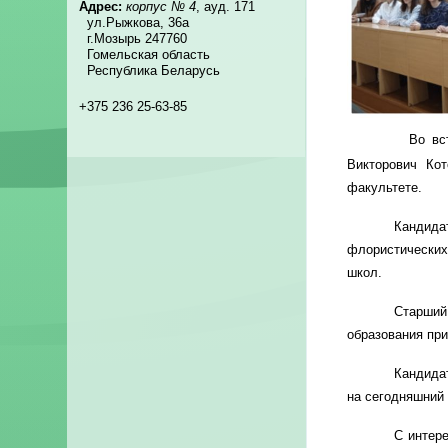
Адрес:
корпус № 4
, ауд. 171
ул.Рыжкова, 36а
г.Мозырь 247760
Гомельская область
Республика Беларусь
+375 236 25-63-85
Во вст
Викторович Ко
факультете.
Кандида
флористических
школ.
Старший
образования пр
Кандида
на сегодняшний
С интер