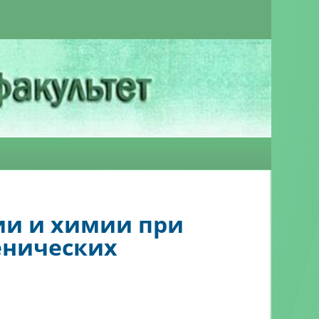
ии и химии при
енических