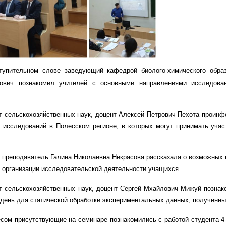
упительном слове заведующий кафедрой биолого-химического образо
тович познакомил учителей с основными направлениями исследова
т сельскохозяйственных наук, доцент Алексей Петрович Пехота проин
 исследований в Полесском регионе, в которых могут принимать учас
 преподаватель Галина Николаевна Некрасова рассказала о возможных 
и организации исследовательской деятельности учащихся.
т сельскохозяйственных наук, доцент Сергей Мхайлович Мижуй позна
 день для статической обработки экспериментальных данных, полученны
есом присутствующие на семинаре познакомились с работой студента 4-