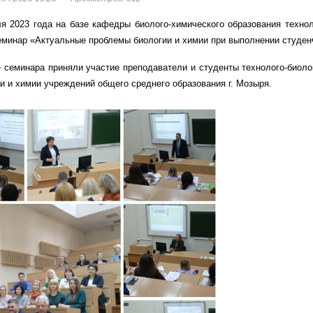
ля 2023 года на базе кафедры биолого-химического образования техно
еминар «Актуальные проблемы биологии и химии при выполнении студенч
е семинара приняли участие преподаватели и студенты технолого-биол
и и химии учреждений общего среднего образования г. Мозыря.