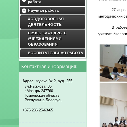
работа
27 апре
Дисциплины кафедры
Научная работа
методический с
Учебные программы
Научно-исследовательская
ХОЗДОГОВОРНАЯ
работа студентов
Методические материалы
ДЕЯТЕЛЬНОСТЬ
В работ
Научная работа
СВЯЗЬ КАФЕДРЫ С
учителя биологи
УЧРЕЖДЕНИЯМИ
ОБРАЗОВАНИЯ
ВОСПИТАТЕЛЬНАЯ РАБОТА
Контактная информация:
Адрес:
корпус № 2
, ауд. 255
ул.Рыжкова, 36
г.Мозырь 247760
Гомельская область
Республика Беларусь
+375 236 25-63-65